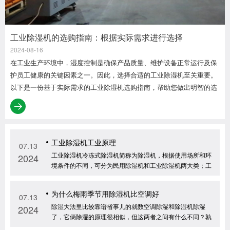
工业除湿机的选购指南：根据实际需求进行选择
2024-08-16
在工业生产环境中，湿度控制是确保产品质量、维护设备正常运行及保
护员工健康的关键因素之一。因此，选择合适的工业除湿机至关重要。
以下是一份基于实际需求的工业除湿机选购指南，帮助您做出明智的选
择。
工业除湿机工业原理
07.13
工业除湿机冷冻式除湿机简称为除湿机，根据使用场所和环
2024
境条件的不同，可分为民用除湿机和工业除湿机两大类；工
业除湿机按用途可分为分为工程用、工业用两类；按生产性
质不同分为标准型工业除湿机和非标工业除湿机等等；本文
为什么梅雨季节用除湿机比空调好
将对这一行业从多个角度做出浅层分析。匹配选型方面有更
07.13
多因素考虑，具体而言，是依据其面积、层高、初始湿度值
除湿大法里比较靠谱省事儿的就数空调除湿和除湿机除湿
2024
目标湿度值、室内密闭程度、散湿源、新风补给等综合因素
了，它俩除湿的原理很相似，但这两者之间有什么不同？孰
计算得出全制冷量、单位时间除湿量等关键参数后进行除湿
优孰劣呢？